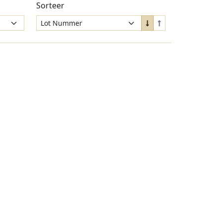
Sorteer
Sort
Sort
Down
Up