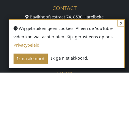
CONTACT
Bavikhoofsestraat 74, 8530 Harelbeke
x
056/711580
Wij gebruiken geen cookies. Alleen de YouTube-
info@debaveye.be
video kan wat achterlaten. Kijk gerust eens op ons
OPENINGSUREN
Privacybeleid
.
Maandag - vrijdag
13u30 - 18u00
Ik ga niet akkoord.
Ik ga akkoord
LINKS
Home
Catalogus
Kopen
Verkopen
Contact
Resultaten