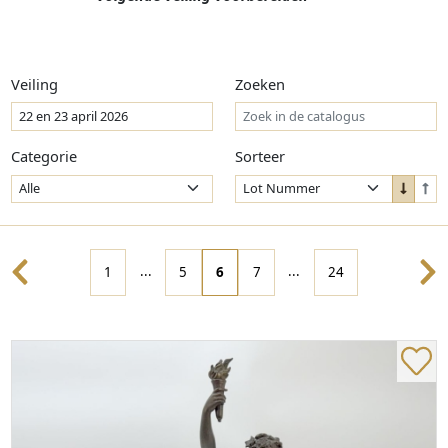
Veiling
Zoeken
Categorie
Sorteer
Sort
Sor
Down
Up
...
...
1
5
6
7
24