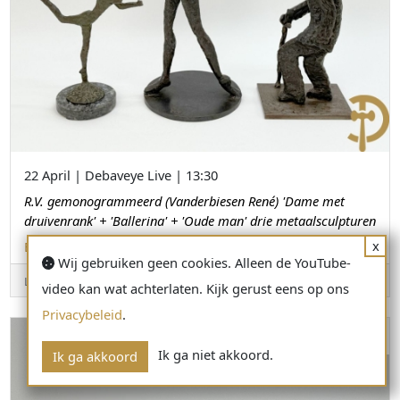
22 April | Debaveye Live | 13:30
R.V. gemonogrammeerd (Vanderbiesen René) 'Dame met
druivenrank' + 'Ballerina' + 'Oude man' drie metaalsculpturen
x
BEELDEN
Wij gebruiken geen cookies. Alleen de YouTube-
€ 150 - 250
LOT.272
video kan wat achterlaten. Kijk gerust eens op ons
Privacybeleid
.
Ik ga niet akkoord.
Ik ga akkoord