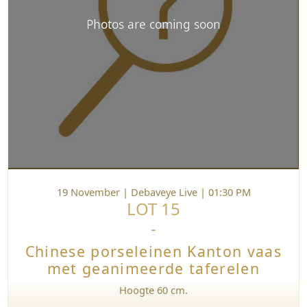
Photos are coming soon
19 November | Debaveye Live | 01:30 PM
LOT 15
-
Chinese
-
porseleinen
Kanton
Chinese porseleinen Kanton vaas
vaas
met
met geanimeerde taferelen
geanimeerde
taferelen
Hoogte 60 cm.