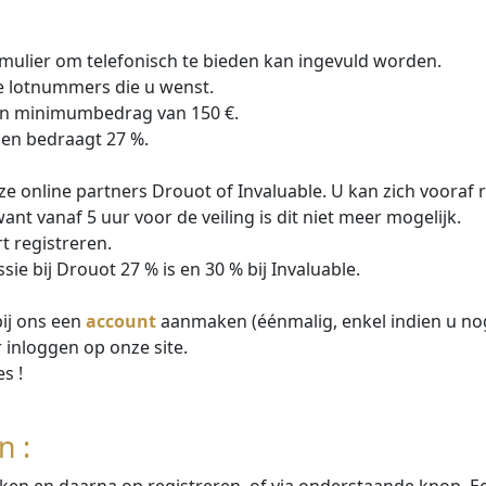
mulier om telefonisch te bieden kan ingevuld worden.
de lotnummers die u wenst.
en minimumbedrag van 150 €.
gen bedraagt 27 %.
e online partners Drouot of Invaluable. U kan zich vooraf r
want vanaf 5 uur voor de veiling is dit niet meer mogelijk.
t registreren.
e bij Drouot 27 % is en 30 % bij Invaluable.
bij ons een
account
aanmaken (éénmalig, enkel indien u nog
 inloggen op onze site.
s !
n :
ikken en daarna op registreren, of via onderstaande knop. E