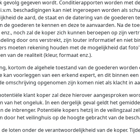
oek gevolg gegeven wordt. Conditierapporten worden met de
i.v.m. beschadigingen kan niet ingeroepen worden als schul
elijkheid de aard, de staat en de datering van de goederen 
an de goederen te kennen en deze te aanvaarden. Na de toe
g enz., noch zal de koper zich kunnen beroepen op zijn vert
mondeling door ons verstrekt, zijn louter informatief en niet b
rs moeten rekening houden met de mogelijkheid dat foto's
 van de realiteit (kleur, formaat enz.).
tering, kortom de algehele toestand van de goederen worden
kan voorleggen van een erkend expert, en dit binnen een 
n de omschrijving opgenomen zijn komen niet als klacht in 
potentiële klant koper zal deze hierover aangesproken word
van het ongeluk. In een dergelijk geval geldt het gemidde
de inbrenger. Potentiële kopers hetzij in de veilingzaal zelf,
n door het veilinghuis op de hoogte gebracht van de besch
 de loten onder de verantwoordelijkheid van de koper. Tij