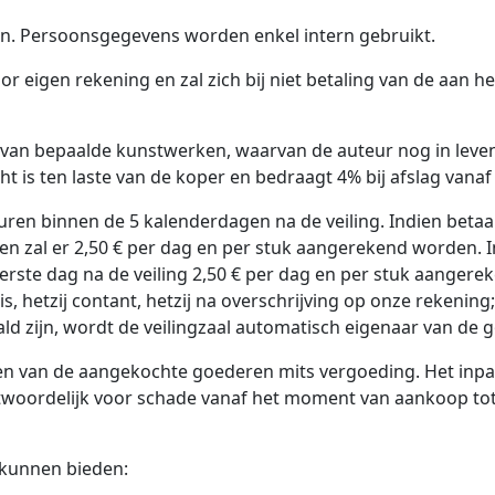
eren. Persoonsgegevens worden enkel intern gebruikt.
or eigen rekening en zal zich bij niet betaling van de aa
van bepaalde kunstwerken, waarvan de auteur nog in leven 
echt is ten laste van de koper en bedraagt 4% bij afslag vanaf
ren binnen de 5 kalenderdagen na de veiling. Indien betaa
n zal er 2,50 € per dag en per stuk aangerekend worden. I
e eerste dag na de veiling 2,50 € per dag en per stuk aang
is, hetzij contant, hetzij na overschrijving op onze rekenin
d zijn, wordt de veilingzaal automatisch eigenaar van de 
en van de aangekochte goederen mits vergoeding. Het inp
ntwoordelijk voor schade vanaf het moment van aankoop to
s kunnen bieden: