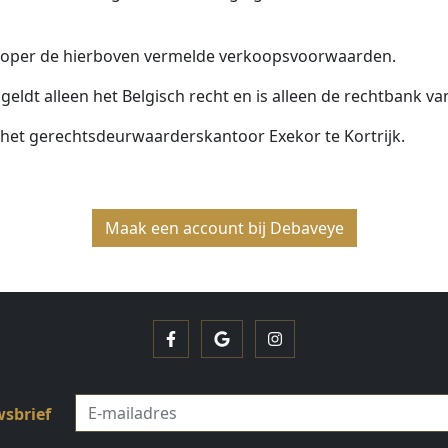
e koper de hierboven vermelde verkoopsvoorwaarden.
 geldt alleen het Belgisch recht en is alleen de rechtbank va
n het gerechtsdeurwaarderskantoor Exekor te Kortrijk.
Maak een account bij Debaveye
Facebook
Google
Instagram
wsbrief
E-