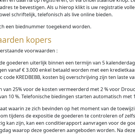
es te bevestigen. Als u hierop klikt is uw registratie voll
el schriftelijk, telefonisch als live online bieden.
isch een biednummer toegekend worden.
aarden kopers
derstaande voorwaarden :
 de goederen uiterlijk binnen een termijn van 5 kalenderdag
en vanaf € 3.000 enkel betaald worden met een kredietkaar
 code KREDBEBB, kosten bij overschrijving zijn ten laste v
en van 25% voor de kosten vermeerderd met 2 % voor Drouo
van 10 %. Telefonische biedingen starten automatisch met 
aat waarin ze zich bevinden op het moment van de toewijzi
ij om tijdens de expositie de goederen te controleren of z
zig kan zijn, kan een conditierapport aanvragen voor de go
lingdag waarop deze goederen aangeboden worden. Na deze 