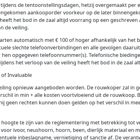
tijdens de tentoonstellingsdagen, hetzij overgemaakt per e-
nnengekomen aankooporder voorkeur op de later binnengekom
g heeft het bod in de zaal altijd voorrang op een geschreve
n de veiling.
tarten automatisch met € 100 of hoger afhankelijk van het bo
uele slechte telefoonverbindingen en alle gevolgen daarui
r hen opgegeven telefoonnummer(s). Telefonische bieding
 tijdens het verloop van de veiling heeft het bod in de zaal a
 of Invaluable
 veiling opnieuw aangeboden worden. De rouwkoper zal in 
verschil in min + alle kosten voortvloeiend uit de rouwkoop
l hij geen rechten kunnen doen gelden op het verschil in m
 hoogte te zijn van de reglementering met betrekking tot 
n voor ivoor, neushoorn, hoorn, been, dierlijk materiaal en m
tuele inbeslagname, vernietiging of sanctie af. De verantwo