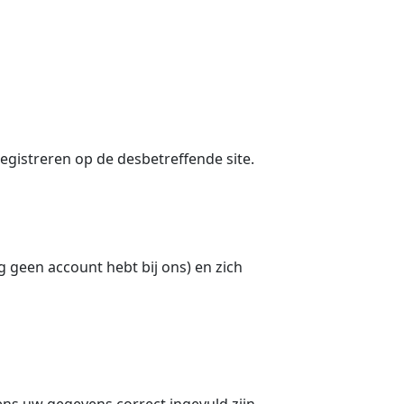
egistreren op de desbetreffende site.
 geen account hebt bij ons) en zich
ens uw gegevens correct ingevuld zijn