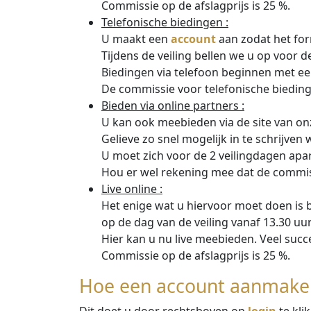
Commissie op de afslagprijs is 25 %.
Telefonische biedingen :
U maakt een
account
aan zodat het for
Tijdens de veiling bellen we u op voor 
Biedingen via telefoon beginnen met e
De commissie voor telefonische biedin
Bieden via online partners :
U kan ook meebieden via de site van onz
Gelieve zo snel mogelijk in te schrijven 
U moet zich voor de 2 veilingdagen apar
Hou er wel rekening mee dat de commissi
Live online :
Het enige wat u hiervoor moet doen is 
op de dag van de veiling vanaf 13.30 uur
Hier kan u nu live meebieden. Veel succe
Commissie op de afslagprijs is 25 %.
Hoe een account aanmake
Dit doet u door rechtsboven op
login
te kl