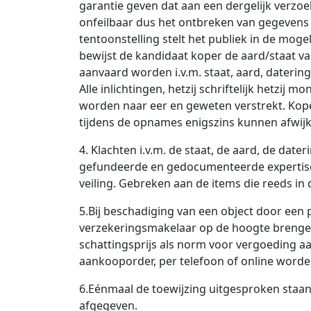
garantie geven dat aan een dergelijk verz
onfeilbaar dus het ontbreken van gegevens 
tentoonstelling stelt het publiek in de mog
bewijst de kandidaat koper de aard/staat v
aanvaard worden i.v.m. staat, aard, daterin
Alle inlichtingen, hetzij schriftelijk hetzij 
worden naar eer en geweten verstrekt. Kope
tijdens de opnames enigszins kunnen afwijken
4. Klachten i.v.m. de staat, de aard, de da
gefundeerde en gedocumenteerde expertise 
veiling. Gebreken aan de items die reeds i
5.Bij beschadiging van een object door een 
verzekeringsmakelaar op de hoogte brengen 
schattingsprijs als norm voor vergoeding aan 
aankooporder, per telefoon of online worde
6.Eénmaal de toewijzing uitgesproken staan
afgegeven.