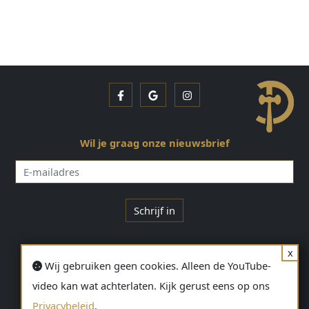
Facebook
Google
Instagram
Wil je graag onze nieuwsbrief
E-
mailadres
Schrijf in
x
CONTACT
Wij gebruiken geen cookies. Alleen de YouTube-
video kan wat achterlaten. Kijk gerust eens op ons
Bavikhoofsestraat 74, 8530 Harelbeke
056/711580
Privacybeleid
.