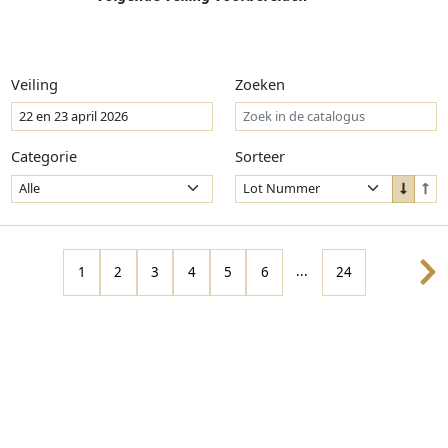
Veiling
Zoeken
Categorie
Sorteer
Sort
Sor
Down
Up
...
1
2
3
4
5
6
24