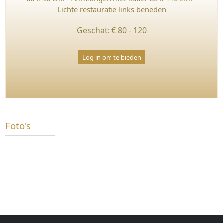
olie
Lichte restauratie links beneden
op
doek
Geschat: € 80 - 120
Log in om te bieden
Foto's