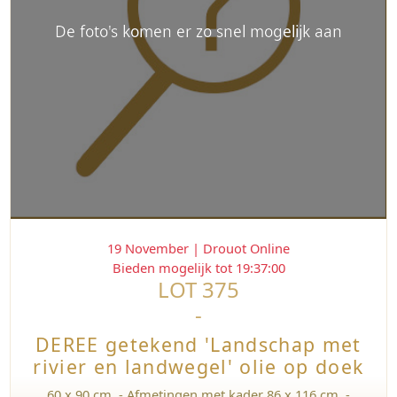
De foto's komen er zo snel mogelijk aan
19 November | Drouot Online
Bieden mogelijk tot 19:37:00
LOT 375
-
DEREE
-
getekend
'Landschap
DEREE getekend 'Landschap met
met
rivier
rivier en landwegel' olie op doek
en
landwegel'
60 x 90 cm. - Afmetingen met kader 86 x 116 cm. -